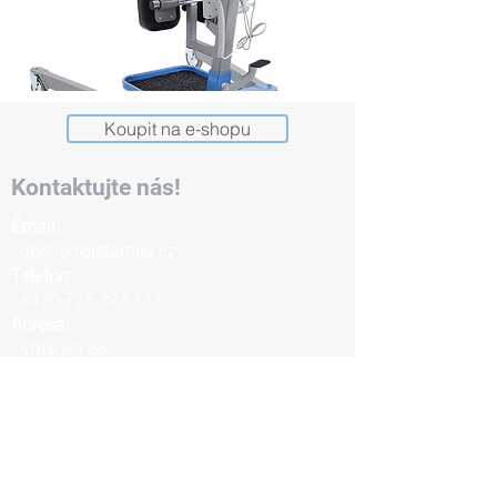
Koupit na e-shopu
Kontaktujte nás!
Email:
obchod@stamed.cz
Telefon:
+420 725 323 111
Adresa:
Vřesová 667
330 08 Zruč-Senec
Napište nám!
Jméno