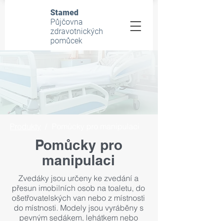
Stamed
Půjčovna
zdravotnických
pomůcek
Produkty
/
Pomůcky pro manipulaci
Pomůcky pro
manipulaci
Zvedáky jsou určeny ke zvedání a
přesun imobilních osob na toaletu, do
ošetřovatelských van nebo z místnosti
do místnosti. Modely jsou vyráběny s
pevným sedákem, lehátkem nebo